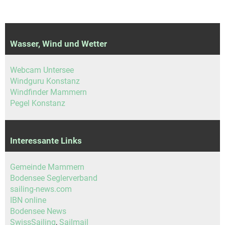
Wasser, Wind und Wetter
Webcam Untersee
Windguru Konstanz
Windfinder Mammern
Pegel Konstanz
Interessante Links
Gemeinde Mammern
Bodensee Seglerverband
sailing-news.com
IBN online
Bodensee News
SwissSailing
,
Sailmail